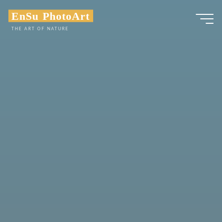
Zum
EnSu PhotoArt
Inhalt
THE ART OF NATURE
springen