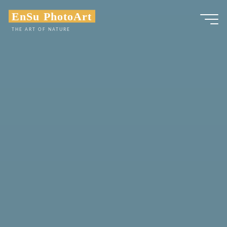
Zum
EnSu PhotoArt
Inhalt
THE ART OF NATURE
springen